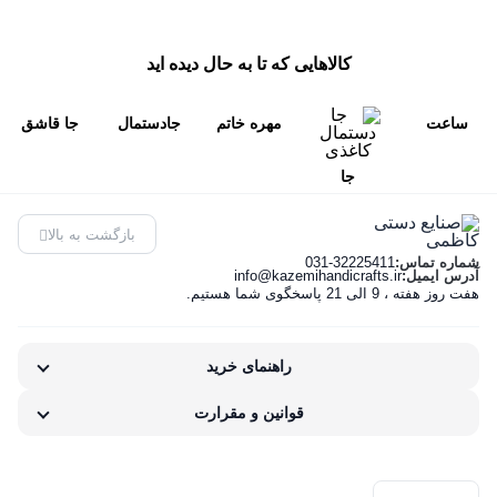
مرتب‌سازی محصولات
تخته نرد چوبی
کالاهایی که تا به حال دیده اید
چوبی دست ساز
پیش‌فرض
ساعت
مهره خاتم
جادستمال
جا قاشق
جا کلیدی
محبوب‌ترین
خاتم کاری
کاری تخته
خاتم کاری
و چنگال
جاشمعی
جا
خورشیدی
نرد
پروارو
خاتم کاری
بالاترین امتیاز
دستمال
جاعودی
15 مینا
فانتزی 50
کاظمی
پره بارو
بازگشت به بالا
کاغذی
ساعت
newest
شماره تماس:
031-32225411
سانتی
کاظمی
آدرس ایمیل:
info@kazemihandicrafts.ir
خاتم کاری
هفت روز هفته ، 9 الی 21 پاسخگوی شما هستیم.
گلدان
کاظمی
ارزان‌ترین
کلبه ای
مجسمه
کاظمی
راهنمای خرید
گران‌ترین
خاتم کاری
قوانین و مقرارت
تخته نرد و شطرنج
موجودها اول
جادستمال ، جا قاشق چنگال و سطل