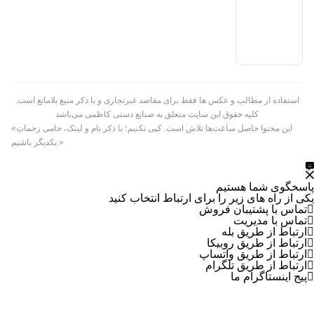
جاقلمی
جعبه
ساعت
ست اداری
استفاده از مطالب و عکس ها فقط برای مقاصد غیرتجاری و با ذکر منبع بلامانع است.
کلیه حقوق این سایت متعلق به صنایع دستی کاظمی می‌باشد
شکلات خوری
«این محتوا حاصل ساعت‌ها تلاش است. کپی نکنیم؛ با ذکر نام و لینک، حامی زحماتِ
یکدیگر باشیم.»
ظروف مس و خاتم
قاب
پاسخگوی شما هستیم
یکی از راه های زیر را برای ارتباط انتخاب کنید
سرامیک
تماس با پشتیبان فروش
تماس با مدیریت
سوغات
ارتباط از طریق بله
ارتباط از طریق روبیکا
ارتباط از طریق واتساپ
گز
ارتباط از طریق تلگرام
پیج اینستاگرام ما
لوازم جانبی تخته نرد و شطرنج
تاس