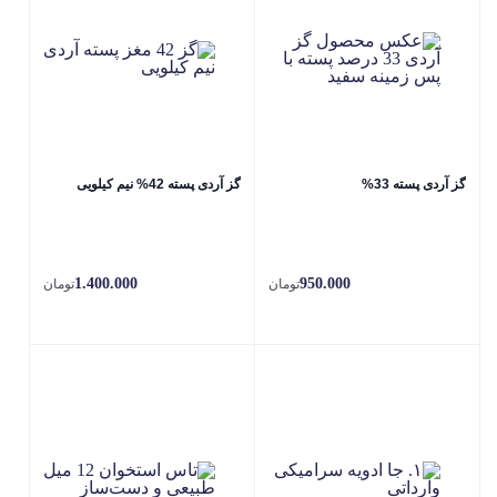
گز آردی پسته 33%
گز آردی پسته 42% نیم کیلویی
1.400.000
950.000
تومان
تومان