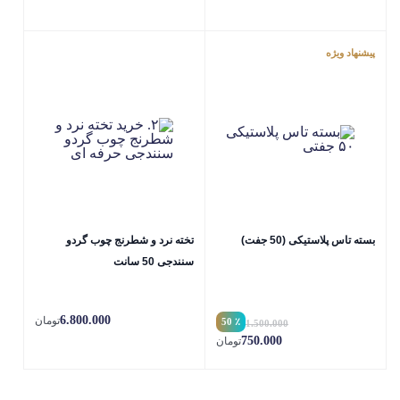
پیشنهاد ویژه
بسته تاس پلاستیکی (50 جفت)
تخته نرد و شطرنج چوب گردو
سنندجی 50 سانت
6.800.000
تومان
٪ 50
1.500.000
750.000
تومان