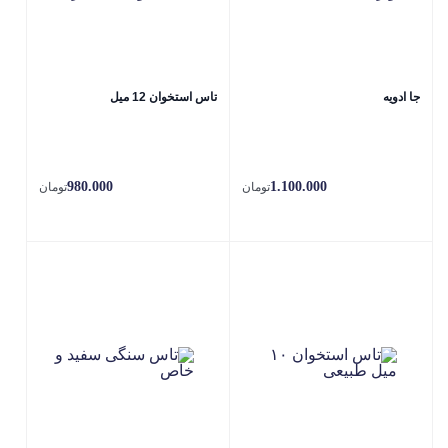
جا ادویه
تاس استخوان 12 میل
980.000
1.100.000
تومان
تومان