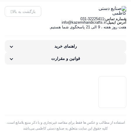
خورشیدی
نرد
پروارو
خاتم کاری
بالاترین امتیاز
دستمال
جاعودی
15 مینا
فانتزی 50
کاظمی
پره بارو
بازگشت به بالا
کاغذی
ساعت
newest
شماره تماس:
031-32225411
سانتی
کاظمی
آدرس ایمیل:
info@kazemihandicrafts.ir
خاتم کاری
هفت روز هفته ، 9 الی 21 پاسخگوی شما هستیم.
گلدان
کاظمی
ارزان‌ترین
کلبه ای
مجسمه
کاظمی
راهنمای خرید
گران‌ترین
خاتم کاری
قوانین و مقرارت
تخته نرد و شطرنج
موجودها اول
جادستمال ، جا قاشق چنگال و سطل
جاقلمی
جعبه
ساعت
ست اداری
استفاده از مطالب و عکس ها فقط برای مقاصد غیرتجاری و با ذکر منبع بلامانع است.
کلیه حقوق این سایت متعلق به صنایع دستی کاظمی می‌باشد