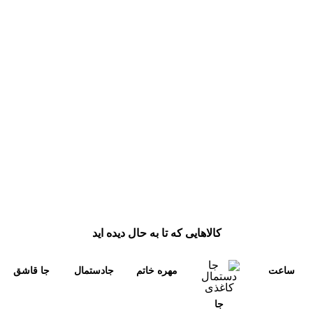
تا
تومان
165.000 تومان
160.000.000 تومان
اعمال فیلتر قیمت
دسته‌های محصولات
2710
تابلو دکوری
مرتب‌سازی محصولات
تخته نرد چوبی
کالاهایی که تا به حال دیده اید
چوبی دست ساز
پیش‌فرض
ساعت
مهره خاتم
جادستمال
جا قاشق
جا کلیدی
محبوب‌ترین
خاتم کاری
کاری تخته
خاتم کاری
و چنگال
جاشمعی
جا