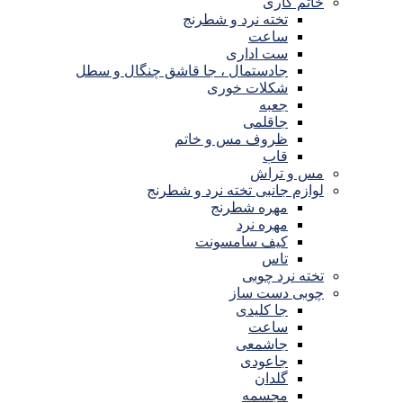
خاتم کاری
تخته نرد و شطرنج
ساعت
ست اداری
جادستمال ، جا قاشق چنگال و سطل
شکلات خوری
جعبه
جاقلمی
ظروف مس و خاتم
قاب
مس و تراش
لوازم جانبی تخته نرد و شطرنج
مهره شطرنج
مهره نرد
کیف سامسونت
تاس
تخته نرد چوبی
چوبی دست ساز
جا کلیدی
ساعت
جاشمعی
جاعودی
گلدان
مجسمه