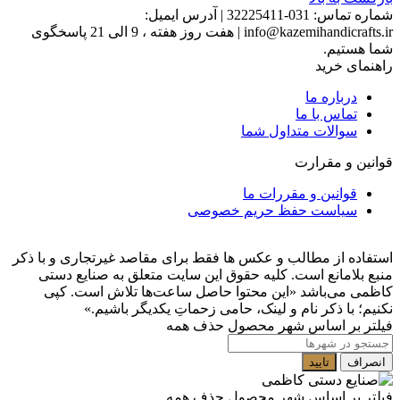
شماره تماس:
031-32225411
|
آدرس ایمیل:
info@kazemihandicrafts.ir
|
هفت روز هفته ، 9 الی 21 پاسخگوی
شما هستیم.
راهنمای خرید
درباره ما
تماس با ما
سوالات متداول شما
قوانین و مقرارت
قوانین و مقررات ما
سیاست حفظ حریم خصوصی
استفاده از مطالب و عکس ها فقط برای مقاصد غیرتجاری و با ذکر
منبع بلامانع است. کلیه حقوق این سایت متعلق به صنایع دستی
کاظمی می‌باشد
«این محتوا حاصل ساعت‌ها تلاش است. کپی
نکنیم؛ با ذکر نام و لینک، حامی زحماتِ یکدیگر باشیم.»
فیلتر بر اساس شهر محصول
حذف همه
انصراف
تایید
فیلتر بر اساس شهر محصول
حذف همه