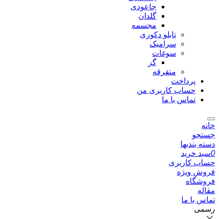
جاعودی
گلدان
مجسمه
تابلو دکوری
سرامیک
سوغات
گز
متفرقه
پرداخت
حساب کاربری من
تماس با ما
خانه
جستجو
دسته بندیها
0
سبد خرید
حساب کاربری
فروش ویژه
فروشگاه
مقاله
تماس با ما
رسمی