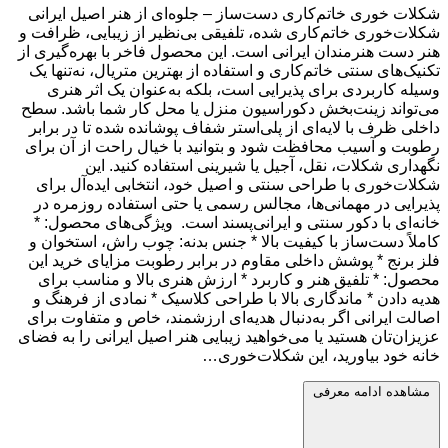
شکلات‌ خوری خاتم‌کاری دست‌ساز – جلوه‌ای از هنر اصیل ایرانی
شکلات‌خوری خاتم‌کاری شده، تلفیقی بی‌نظیر از زیبایی، ظرافت و
هنر دست هنرمندان ایرانی است. این محصول فاخر با بهره‌گیری از
تکنیک‌های سنتی خاتم‌کاری و استفاده از بهترین متریال، نه‌تنها یک
وسیله کاربردی برای پذیرایی است، بلکه به‌عنوان یک اثر هنری
می‌تواند زینت‌بخش دکوراسیون منزل یا محل کار شما باشد. سطح
داخلی ظرف با لایه‌ای از پلی‌استر شفاف پوشانده شده تا در برابر
رطوبت و آسیب محافظت شود و بتوانید با خیال راحت از آن برای
نگهداری شکلات، نقل، آجیل یا شیرینی استفاده کنید. این
شکلات‌خوری با طراحی سنتی و اصیل خود، انتخابی ایده‌آل برای
پذیرایی در مهمانی‌ها، مجالس رسمی یا حتی استفاده روزمره در
خانه‌ای با دکور سنتی و ایرانی‌پسند است. ویژگی‌های محصول: *
کاملاً دست‌ساز با کیفیت بالا * جنس بدنه: چوب راش، استخوان و
فلز برنج * پوشش داخلی مقاوم در برابر رطوبت مزایای خرید این
محصول: * تلفیق هنر و کاربرد * ارزش هنری بالا و مناسب برای
هدیه دادن * ماندگاری بالا با طراحی کلاسیک * نمادی از فرهنگ و
اصالت ایرانی اگر به‌دنبال هدیه‌ای ارزشمند، خاص و متفاوت برای
عزیزان‌تان هستید یا می‌خواهید زیبایی هنر اصیل ایرانی را به فضای
خانه خود بیاورید، این شکلات‌خوری…
مشاهده ادامه معرفی