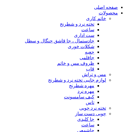
صفحه اصلی
محصولات
خاتم کاری
تخته نرد و شطرنج
ساعت
ست اداری
جادستمال ، جا قاشق چنگال و سطل
شکلات خوری
جعبه
جاقلمی
ظروف مس و خاتم
قاب
مس و تراش
لوازم جانبی تخته نرد و شطرنج
مهره شطرنج
مهره نرد
کیف سامسونت
تاس
تخته نرد چوبی
چوبی دست ساز
جا کلیدی
ساعت
جاشمعی