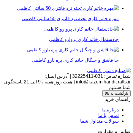
مهره خاتم کاری تخته نرد فانتزی 50 سانتی کاظمی
جادستمال خاتم کاری پروارو کاظمی
جا قاشق و چنگال خاتم کاری پره بارو کاظمی
شماره تماس:
031-32225411
|
آدرس ایمیل:
info@kazemihandicrafts.ir
|
هفت روز هفته ، 9 الی 21 پاسخگوی
شما هستیم.
بازگشت به بالا
راهنمای خرید
درباره ما
تماس با ما
سوالات متداول شما
قوانین و مقرارت