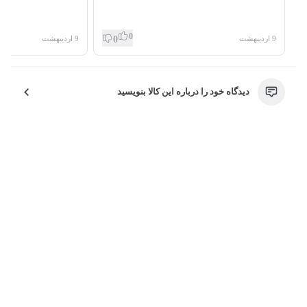
اضافه پاک شود . پس از آن درکارگاه رنگ ، رنگ دلخواه را به
محصول میزنند. در کارگاه تراش با استفاده از قلم الماس ،
0
9 اردیبهشت
9 اردیبهشت
0
تراش ها را بر قسمتی که رنگ خورده اعمال میکنند . سپس
در کارگاه چرخکاری ، قسمت های…
دیدگاه خود را درباره این کالا بنویسید