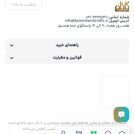
بازگشت به بالا
خورشیدی
کاغذی
نرد فانتزی
خاتم کاری
پروارو
15 مینا
خاتم کاری
50 سانتی
پره بارو
شماره تماس:
031-32225411
کاظمی
آدرس ایمیل:
info@kazemihandicrafts.ir
هفت روز هفته ، 9 الی 21 پاسخگوی شما هستیم.
کلبه ای
کاظمی
کاظمی
کاظمی
راهنمای خرید
قوانین و مقرارت
استفاده از مطالب و عکس ها فقط برای مقاصد غیرتجاری و با ذکر منبع بلامانع است.
کلیه حقوق این سایت متعلق به صنایع دستی کاظمی می‌باشد