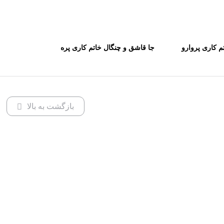
م کاری پروارو
جا قاشق و چنگال خاتم کاری پره
ظمی
بارو کاظمی
بازگشت به بالا