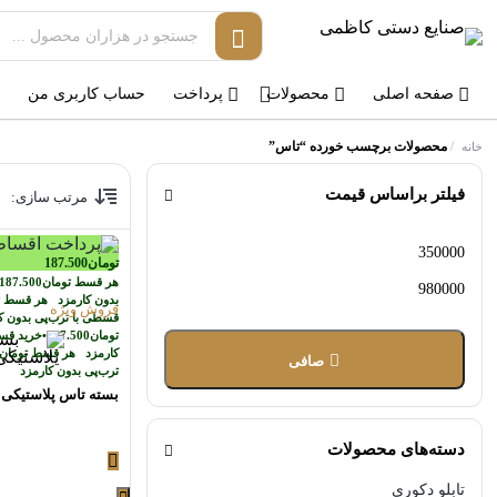
صفحه اصلی
محصولات
پرداخت
حساب کاربری من
/
محصولات برچسب خورده “تاس”
خانه
فیلتر براساس قیمت
مرتب سازی:
حداقل
حداكثر
تومان
187.500
هر قسط
تومان
187.500
قیمت
قيمت
بدون کارمزد
هر قسط
ت
فروش ویژه
قسطی با ترب‌پی بدون 
تومان
187.500
•
خرید قسط
کارمزد
هر قسط
تومان
صافی
ترب‌پی بدون کارمزد
بسته تاس پلاستیکی (50 جفت
دسته‌های محصولات
تابلو دکوری