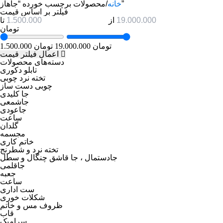
محصولات برچسب خورده “جاهاز”
خانه
/
فیلتر بر اساس قیمت
از
تا
تومان
1.500.000 تومان
19.000.000 تومان
اعمال فیلتر قیمت
دسته‌های محصولات
تابلو دکوری
تخته نرد چوبی
چوبی دست ساز
جا کلیدی
جاشمعی
جاعودی
ساعت
گلدان
مجسمه
خاتم کاری
تخته نرد و شطرنج
جادستمال ، جا قاشق چنگال و سطل
جاقلمی
جعبه
ساعت
ست اداری
شکلات خوری
ظروف مس و خاتم
قاب
سرامیک