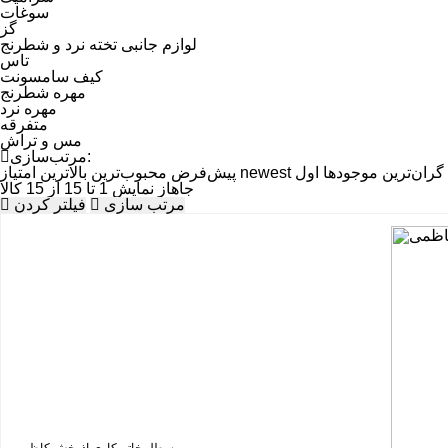
سوغات
گز
لوازم جانبی تخته نرد و شطرنج
تاس
کیف سامسونت
مهره شطرنج
مهره نرد
متفرقه
مس و تراش
مرتب‌سازی:
گران‌ترین
موجودها اول
newest
پیش‌فرض
محبوب‌ترین
بالاترین امتیاز
جاهاز
نمایش 1 تا 15 از 15 کالا
مرتب سازی
فیلتر کردن