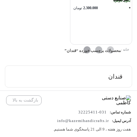
بدون کارمزد
2.300.000
تومان
خانه
محصولات برچسب خورده “قندان”
/
قندان
بازگشت به بالا
031-32225411
شماره تماس:
info@kazemihandicrafts.ir
آدرس ایمیل:
هفت روز هفته ، 9 الی 21 پاسخگوی شما هستیم.