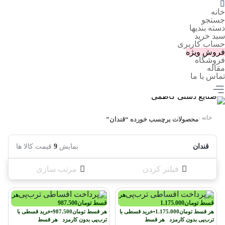
خانه
جستجو
دسته بندیها
سبد خرید
حساب کاربری
فروش ویژه
فروشگاه
مقاله
تماس با ما
خانه
محصولات برچسب خورده “قندان”
/
قندان
نمایش
9
قیمت کالا ها
فیلتر کردن
مرتب سازی
هر
هر
قسط
تومان
1.175.000
قسط
تومان
987.500
هر قسط
تومان
1.175.000
•
خرید قسطی با
هر قسط
تومان
987.500
•
خرید قسطی با
ترب‌پی بدون کارمزد
هر قسط
ترب‌پی بدون کارمزد
هر قسط