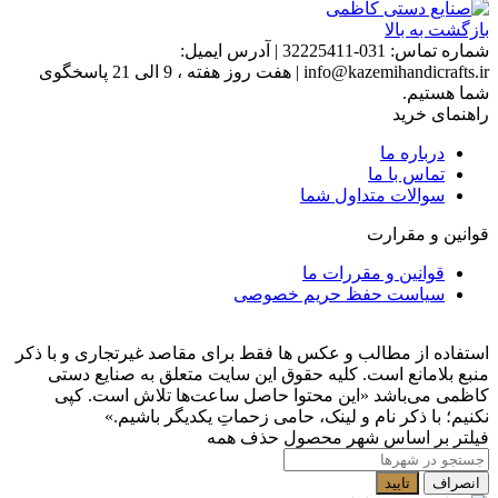
بازگشت به بالا
شماره تماس:
031-32225411
|
آدرس ایمیل:
info@kazemihandicrafts.ir
|
هفت روز هفته ، 9 الی 21 پاسخگوی
شما هستیم.
راهنمای خرید
درباره ما
تماس با ما
سوالات متداول شما
قوانین و مقرارت
قوانین و مقررات ما
سیاست حفظ حریم خصوصی
استفاده از مطالب و عکس ها فقط برای مقاصد غیرتجاری و با ذکر
منبع بلامانع است. کلیه حقوق این سایت متعلق به صنایع دستی
کاظمی می‌باشد
«این محتوا حاصل ساعت‌ها تلاش است. کپی
نکنیم؛ با ذکر نام و لینک، حامی زحماتِ یکدیگر باشیم.»
فیلتر بر اساس شهر محصول
حذف همه
انصراف
تایید