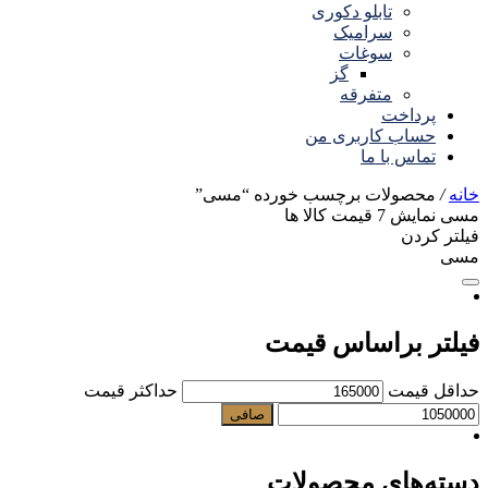
تابلو دکوری
سرامیک
سوغات
گز
متفرقه
پرداخت
حساب کاربری من
تماس با ما
خانه
/
محصولات برچسب خورده “مسی”
مسی
نمایش
7
قیمت کالا ها
فیلتر کردن
مسی
فیلتر براساس قیمت
حداقل قیمت
حداكثر قيمت
صافی
دسته‌های محصولات