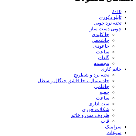
2710
تابلو دکوری
تخته نرد چوبی
چوبی دست ساز
جا کلیدی
جاشمعی
جاعودی
ساعت
گلدان
مجسمه
خاتم کاری
تخته نرد و شطرنج
جادستمال ، جا قاشق چنگال و سطل
جاقلمی
جعبه
ساعت
ست اداری
شکلات خوری
ظروف مس و خاتم
قاب
سرامیک
سوغات