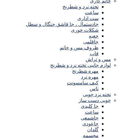
خاتم کاری
تخته نرد و شطرنج
ساعت
ست اداری
جادستمال ، جا قاشق چنگال و سطل
شکلات خوری
جعبه
جاقلمی
ظروف مس و خاتم
قاب
مس و تراش
لوازم جانبی تخته نرد و شطرنج
مهره شطرنج
مهره نرد
کیف سامسونت
تاس
تخته نرد چوبی
چوبی دست ساز
جا کلیدی
ساعت
جاشمعی
جاعودی
گلدان
مجسمه