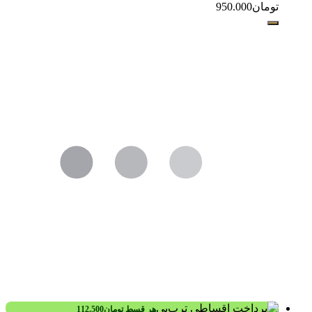
تومان
950.000
هر قسط
تومان
112.500