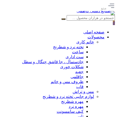
منو
0
صفحه اصلی
محصولات
خاتم کاری
تخته نرد و شطرنج
ساعت
ست اداری
جادستمال ، جا قاشق چنگال و سطل
شکلات خوری
جعبه
جاقلمی
ظروف مس و خاتم
قاب
مس و تراش
لوازم جانبی تخته نرد و شطرنج
مهره شطرنج
مهره نرد
کیف سامسونت
تاس