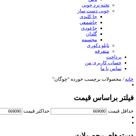
تخته نرد چوبی
چوبی دست ساز
جا کلیدی
جاشمعی
جاعودی
گلدان
مجسمه
تابلو دکوری
متفرقه
پرداخت
حساب کاربری من
تماس با ما
خانه
/
محصولات برچسب خورده “چوگان”
فیلتر براساس قیمت
حداقل قیمت
حداكثر قيمت
دسته‌های محصولات