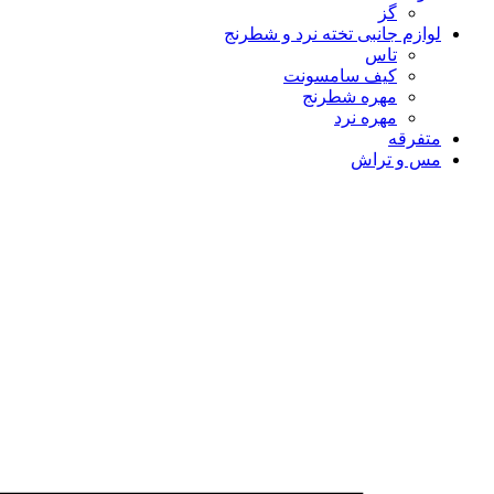
گز
لوازم جانبی تخته نرد و شطرنج
تاس
کیف سامسونت
مهره شطرنج
مهره نرد
متفرقه
مس و تراش