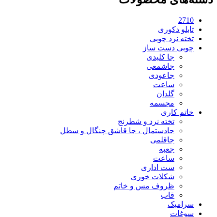
2710
تابلو دکوری
تخته نرد چوبی
چوبی دست ساز
جا کلیدی
جاشمعی
جاعودی
ساعت
گلدان
مجسمه
خاتم کاری
تخته نرد و شطرنج
جادستمال ، جا قاشق چنگال و سطل
جاقلمی
جعبه
ساعت
ست اداری
شکلات خوری
ظروف مس و خاتم
قاب
سرامیک
سوغات