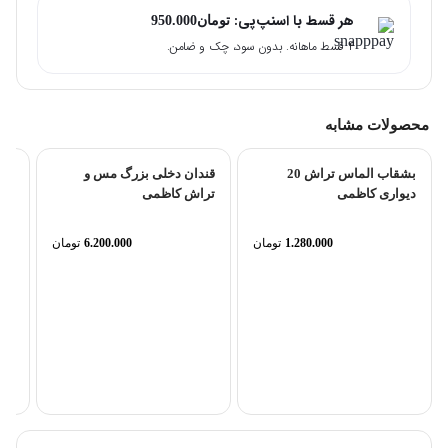
هر قسط با اسنپ‌پی:
تومان
950.000
۴ قسط ماهانه. بدون سود، چک و ضامن.
محصولات مشابه
بشقاب الماس تراش 20
قندان دخلی بزرگ مس و
دیواری کاظمی
تراش کاظمی
1.280.000
تومان
6.200.000
تومان
نقر