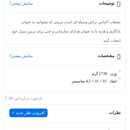
توضیحات
نمایش بیشتر
بشقاب الماس تراش وسیله ای است تزیینی که میتوانید به عنوان
یادگاری و هدیه یا به عنوان هدایای سازمانی و حتی برای تزیین منزل خود
انتخاب کنید .
این بشقاب ها در سایزها و طرح های مختلف وجود دارند که هر کدام
مشخصات
نمایش بیشتر
توسط قاب و صفحه ای از جنس شیشه محافظت میشوند .
طرح بشقاب به صورت رندوم ارسال میشود .
وزن
1730 گرم
نگهداری : محصول را باید از آب ، ضربه ، گرما و نور خورشید دور نگه دارید
ابعاد
35 × 35 × 4,5 سانتیمتر
.
بازخورد درباره این کالا
مراحل ساخت ؟
نظرات
افزودن نظر جدید +
ورقه از کارخانه مس به صورت مستطیلی شکل وارد کارگاه خم کاری
میشود.