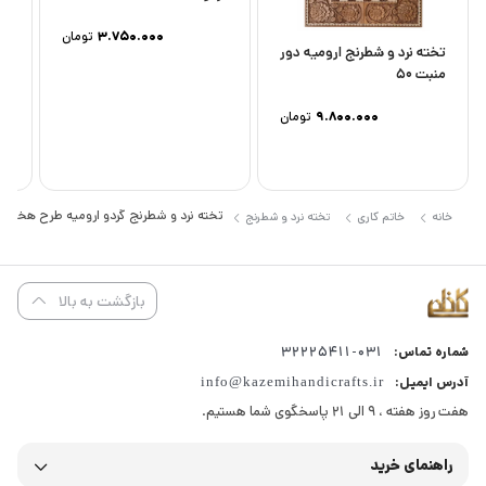
با دقت و ظرافت بالا ساخته شده تا یادآور هنر اصیل ایرانی باشد.
3.750.000
تومان
ویژگی‌های محصول:
تخته نرد و شطرنج ارومیه دور
منبت 50
متریال فاخر:
تمام چوب گردو ارومیه.
طراحی مفهومی:
حکاکی هنری طرح‌های هخامنش و فروهر.
9.800.000
تومان
پوشش:
پرداخت شده با روغن‌های گیاهی ارگانیک (بدون استفاده از
لاک‌های شیمیایی).
ابعاد ۵۰ سانتی‌متر:
سایز استاندارد برای بازی‌های حرفه‌ای.
تخته نرد و شطرنج گردو ارومیه طرح هخامنش 
خانه
خاتم کاری
تخته نرد و شطرنج
لوازم همراه:
دارای مهره، تاس و کاور محافظ.
ابعاد خانه شطرنج :
35*35 میلیمتر
بازگشت به بالا
ابعاد مهره نرد :
25 میلیمتر
031-32225411
هشدار جدی (رطوبت):
به دلیل تمام چوب بودن، این محصول در برابر
شماره تماس:
آب و رطوبت بسیار آسیب‌پذیر است. به هیچ عنوان با دستمال مرطوب آن را
آدرس ایمیل:
info@kazemihandicrafts.ir
هفت روز هفته ، 9 الی 21 پاسخگوی شما هستیم.
تمیز نکنید. رطوبت باعث جذب سریع توسط چوب، ایجاد لک و تغییر شکل
می‌شود.
راهنمای خرید
نظافت:
فقط از دستمال نخی کاملاً خشک و بدون پرز برای گردگیری