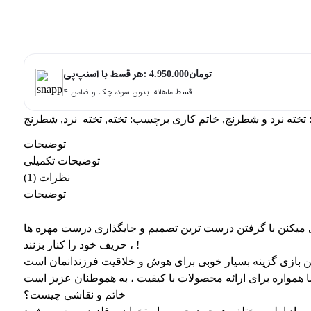
هر قسط با اسنپ‌پی:
تومان
4.950.000
اطلاع رسانی
۴ قسط ماهانه. بدون سود، چک و ضامن.
تخته نرد و شطرنج
,
خاتم کاری
برچسب:
تخته
,
تخته_نرد
,
شطرنج
اطلاع از شگفت انگیز شدن محصول
توضیحات
توضیحات تکمیلی
چطور به شما اطلاع دهیم؟
نظرات (1)
توضیحات
ارسال ایمیل به —
تخته نرد و شطرنج
ارسال پیامک به —
 میکنن با گرفتن درست ترین تصمیم و جایگذاری درست مهره ها
، حریف خود را کنار بزنند !
خاتم و نقاشی چیست؟