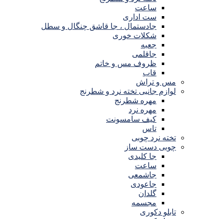
ساعت
ست اداری
جادستمال ، جا قاشق چنگال و سطل
شکلات خوری
جعبه
جاقلمی
ظروف مس و خاتم
قاب
مس و تراش
لوازم جانبی تخته نرد و شطرنج
مهره شطرنج
مهره نرد
کیف سامسونت
تاس
تخته نرد چوبی
چوبی دست ساز
جا کلیدی
ساعت
جاشمعی
جاعودی
گلدان
مجسمه
تابلو دکوری