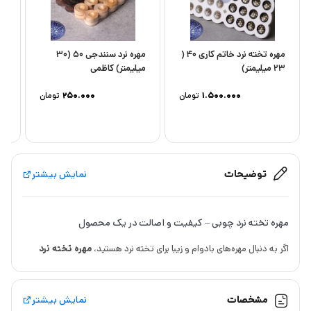
مهره تخته نرد خاتم کاری 40 (
مهره نرد سنندجی 50 (30
23 میلیمتر)
میلیمتر) کاظمی
کا
1.500.000
تومان
250.000
تومان
توضیحات
نمایش بیشتر
مهره تخته نرد چوبی – کیفیت و اصالت در یک محصول
اگر به دنبال مهره‌های بادوام و زیبا برای تخته نرد هستید،
مهره تخته نرد
چوبی
انتخابی ایده‌آل است. این مهره‌ها با قطر 16
میلیمتر
طراحی شده‌اند و
برای
تخته‌های 30 سانتی‌متری
کاملاً مناسب هستند.
مشخصات
نمایش بیشتر