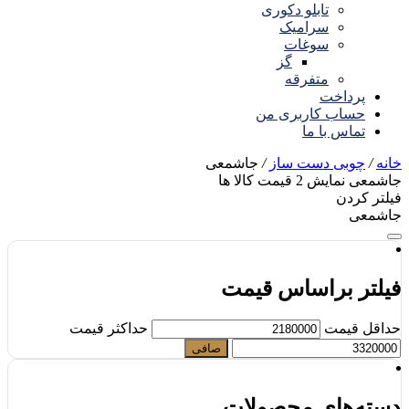
تابلو دکوری
سرامیک
سوغات
گز
متفرقه
پرداخت
حساب کاربری من
تماس با ما
خانه
/
چوبی دست ساز
/
جاشمعی
جاشمعی
نمایش
2
قیمت کالا ها
فیلتر کردن
جاشمعی
فیلتر براساس قیمت
حداقل قیمت
حداكثر قيمت
صافی
دسته‌های محصولات