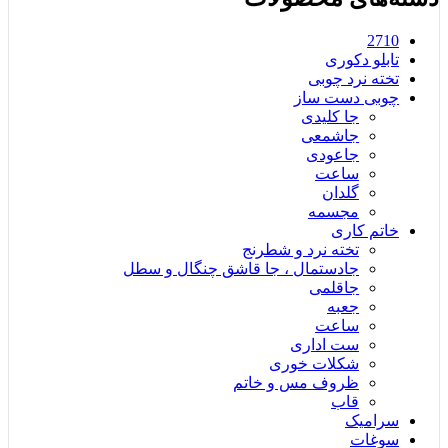
2710
تابلو دکوری
تخته نرد چوبی
چوبی دست ساز
جا کلیدی
جاشمعی
جاعودی
ساعت
گلدان
مجسمه
خاتم کاری
تخته نرد و شطرنج
جادستمال ، جا قاشق چنگال و سطل
جاقلمی
جعبه
ساعت
ست اداری
شکلات خوری
ظروف مس و خاتم
قاب
سرامیک
سوغات