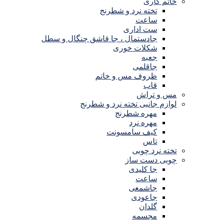
خاتم کاری
تخته نرد و شطرنج
ساعت
ست اداری
جادستمال ، جا قاشق چنگال و سطل
شکلات خوری
جعبه
جاقلمی
ظروف مس و خاتم
قاب
مس و تراش
لوازم جانبی تخته نرد و شطرنج
مهره شطرنج
مهره نرد
کیف سامسونت
تاس
تخته نرد چوبی
چوبی دست ساز
جا کلیدی
ساعت
جاشمعی
جاعودی
گلدان
مجسمه