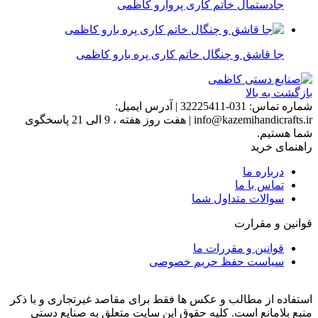
جادستمال خاتم کاری پروارو کاظمی
جا قاشق و چنگال خاتم کاری پره بارو کاظمی
بازگشت به بالا
شماره تماس:
031-32225411
|
آدرس ایمیل:
info@kazemihandicrafts.ir
|
هفت روز هفته ، 9 الی 21 پاسخگوی
شما هستیم.
راهنمای خرید
درباره ما
تماس با ما
سوالات متداول شما
قوانین و مقرارت
قوانین و مقررات ما
سیاست حفظ حریم خصوصی
استفاده از مطالب و عکس ها فقط برای مقاصد غیرتجاری و با ذکر
منبع بلامانع است. کلیه حقوق این سایت متعلق به صنایع دستی