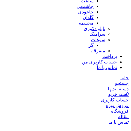
ساعت
جاشمعی
جاعودی
گلدان
مجسمه
تابلو دکوری
سرامیک
سوغات
گز
متفرقه
پرداخت
حساب کاربری من
تماس با ما
خانه
جستجو
دسته بندیها
0
سبد خرید
حساب کاربری
فروش ویژه
فروشگاه
مقاله
تماس با ما