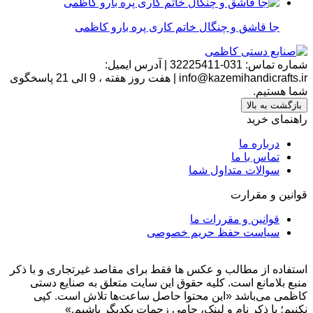
جا قاشق و چنگال خاتم کاری پره بارو کاظمی
شماره تماس:
031-32225411
|
آدرس ایمیل:
info@kazemihandicrafts.ir
|
هفت روز هفته ، 9 الی 21 پاسخگوی
شما هستیم.
بازگشت به بالا
راهنمای خرید
درباره ما
تماس با ما
سوالات متداول شما
قوانین و مقرارت
قوانین و مقررات ما
سیاست حفظ حریم خصوصی
استفاده از مطالب و عکس ها فقط برای مقاصد غیرتجاری و با ذکر
منبع بلامانع است. کلیه حقوق این سایت متعلق به صنایع دستی
کاظمی می‌باشد
«این محتوا حاصل ساعت‌ها تلاش است. کپی
نکنیم؛ با ذکر نام و لینک، حامی زحماتِ یکدیگر باشیم.»