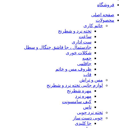
فروشگاه
صفحه اصلی
محصولات
خاتم کاری
تخته نرد و شطرنج
ساعت
ست اداری
جادستمال ، جا قاشق چنگال و سطل
شکلات خوری
جعبه
جاقلمی
ظروف مس و خاتم
قاب
مس و تراش
لوازم جانبی تخته نرد و شطرنج
مهره شطرنج
مهره نرد
کیف سامسونت
تاس
تخته نرد چوبی
چوبی دست ساز
جا کلیدی