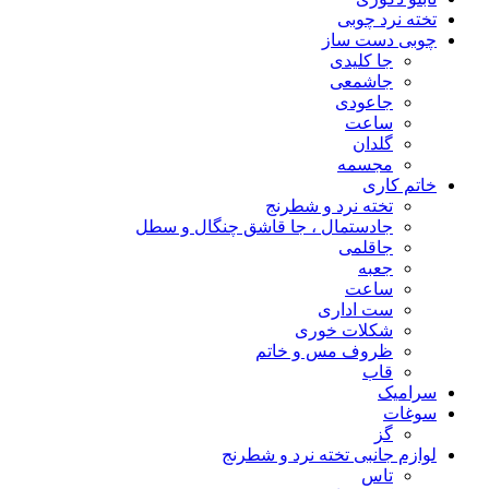
تخته نرد چوبی
چوبی دست ساز
جا کلیدی
جاشمعی
جاعودی
ساعت
گلدان
مجسمه
خاتم کاری
تخته نرد و شطرنج
جادستمال ، جا قاشق چنگال و سطل
جاقلمی
جعبه
ساعت
ست اداری
شکلات خوری
ظروف مس و خاتم
قاب
سرامیک
سوغات
گز
لوازم جانبی تخته نرد و شطرنج
تاس