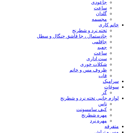
جاعودی
ساعت
گلدان
مجسمه
خاتم کاری
تخته نرد و شطرنج
جادستمال ، جا قاشق چنگال و سطل
جاقلمی
جعبه
ساعت
ست اداری
شکلات خوری
ظروف مس و خاتم
قاب
سرامیک
سوغات
گز
لوازم جانبی تخته نرد و شطرنج
تاس
کیف سامسونت
مهره شطرنج
مهره نرد
متفرقه
مس و تراش