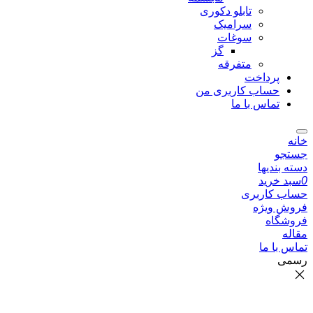
تابلو دکوری
سرامیک
سوغات
گز
متفرقه
پرداخت
حساب کاربری من
تماس با ما
خانه
جستجو
دسته بندیها
0
سبد خرید
حساب کاربری
فروش ویژه
فروشگاه
مقاله
تماس با ما
رسمی