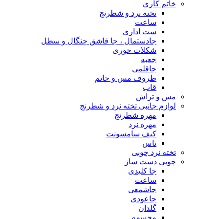
خاتم کاری
تخته نرد و شطرنج
ساعت
ست اداری
جادستمال ، جا قاشق چنگال و سطل
شکلات خوری
جعبه
جاقلمی
ظروف مس و خاتم
قاب
مس و تراش
لوازم جانبی تخته نرد و شطرنج
مهره شطرنج
مهره نرد
کیف سامسونت
تاس
تخته نرد چوبی
چوبی دست ساز
جا کلیدی
ساعت
جاشمعی
جاعودی
گلدان
مجسمه