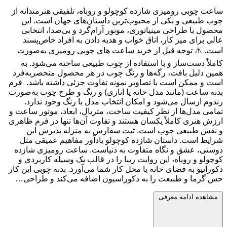
ساعت چوبی رومیزی شازده کوچولو و روباه، تلفیقی هنرمندانه از
چوب طبیعی و یکی از محبوب‌ترین داستان‌های جهان است. این
محصول با طراحی مینیاتوری، موتور آرام‌گرد و بی‌صدا، انتخابی
عالی برای میز کار، اتاق خواب و هدیه دادن به افراد خاص‌پسند
است. ⚠️ توجه قبل از خرید ساعت های چوبی رومیزی به‌صورت
کاملاً دست‌ساز و با استفاده از چوب طبیعی ساخته می‌شود. به
همین دلیل بافت، رگه‌ها و رنگ چوب در هر محصول منحصربه‌فرد
است و ممکن است با تصاویر نمونه تفاوت جزئی داشته باشد. فرم
بدنه ساعت (مانند مدل خانه یا اناری) و رنگ و طرح چوب به‌صورت
رندوم ارسال می‌شود و امکان انتخاب مدل یا رنگ وجود ندارد.
تمامی مدل‌ها از نظر کیفیت ساخت، متریال، ابعاد، موتور ساعت و
ارزش هنری کاملاً یکسان هستند و تفاوت آن‌ها تنها در فرم ظاهری
و نقش طبیعی چوب است. ثبت سفارش به منزله پذیرش این
شرایط است. داستان شازده کوچولو یادآور مفاهیم عمیقی مثل
دوستی، عشق و نگاه متفاوت به دنیاست. ساعت رومیزی شازده
کوچولو و روباه، این روایت زیبا را در قالب یک وسیله کاربردی و
دکوراتیو به فضای خانه یا محل کار شما می‌آورد. بدنه چوبی این کار
حس گرما و طبیعت را به دکوراسیون اضافه می‌کند و طراحی…
مشاهده ادامه معرفی