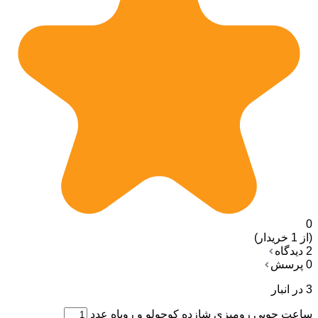
0
(از 1 خریدار)
2 دیدگاه
0 پرسش
3 در انبار
ساعت چوبی رومیزی شازده کوچولو و روباه عدد