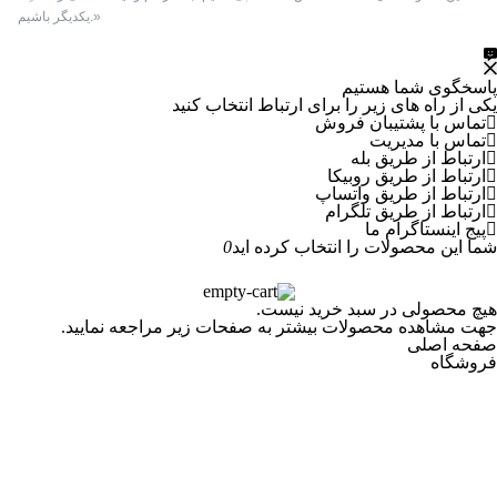
یکدیگر باشیم.»
ظروف مس و خاتم
قاب
پاسخگوی شما هستیم
یکی از راه های زیر را برای ارتباط انتخاب کنید
سرامیک
تماس با پشتیبان فروش
تماس با مدیریت
سوغات
ارتباط از طریق بله
ارتباط از طریق روبیکا
ارتباط از طریق واتساپ
گز
ارتباط از طریق تلگرام
پیج اینستاگرام ما
لوازم جانبی تخته نرد و شطرنج
شما این محصولات را انتخاب کرده اید
0
تاس
هیچ محصولی در سبد خرید نیست.
جهت مشاهده محصولات بیشتر به صفحات زیر مراجعه نمایید.
کیف سامسونت
صفحه اصلی
فروشگاه
مهره شطرنج
مهره نرد
متفرقه