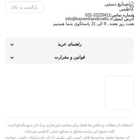
دستمال
جاعودی
15 مینا
فانتزی 50
کاظمی
پره بارو
بازگشت به بالا
کاغذی
ساعت
newest
شماره تماس:
031-32225411
سانتی
کاظمی
آدرس ایمیل:
info@kazemihandicrafts.ir
خاتم کاری
هفت روز هفته ، 9 الی 21 پاسخگوی شما هستیم.
گلدان
کاظمی
ارزان‌ترین
کلبه ای
مجسمه
کاظمی
راهنمای خرید
گران‌ترین
خاتم کاری
قوانین و مقرارت
تخته نرد و شطرنج
موجودها اول
جادستمال ، جا قاشق چنگال و سطل
جاقلمی
جعبه
ساعت
ست اداری
استفاده از مطالب و عکس ها فقط برای مقاصد غیرتجاری و با ذکر منبع بلامانع است.
کلیه حقوق این سایت متعلق به صنایع دستی کاظمی می‌باشد
شکلات خوری
«این محتوا حاصل ساعت‌ها تلاش است. کپی نکنیم؛ با ذکر نام و لینک، حامی زحماتِ