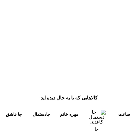
تومان
450.000 تومان
28.500.000 تومان
اعمال فیلتر قیمت
دسته‌های محصولات
2710
تابلو دکوری
مرتب‌سازی محصولات
تخته نرد چوبی
کالاهایی که تا به حال دیده اید
چوبی دست ساز
پیش‌فرض
ساعت
مهره خاتم
جادستمال
جا قاشق
جا کلیدی
محبوب‌ترین
خاتم کاری
کاری تخته
خاتم کاری
و چنگال
جاشمعی
جا
خورشیدی
نرد
پروارو
خاتم کاری
بالاترین امتیاز