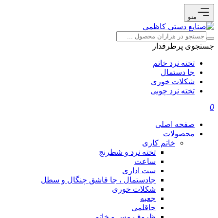
منو
جستجوی پرطرفدار
تخته نرد خاتم
جا دستمال
شکلات خوری
تخته نرد چوبی
0
صفحه اصلی
محصولات
خاتم کاری
تخته نرد و شطرنج
ساعت
ست اداری
جادستمال ، جا قاشق چنگال و سطل
شکلات خوری
جعبه
جاقلمی
ظروف مس و خاتم