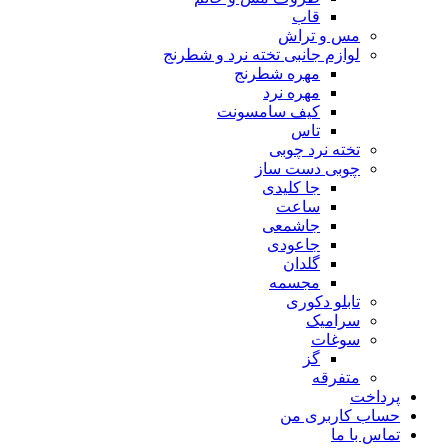
قاب
مس و تراش
لوازم جانبی تخته نرد و شطرنج
مهره شطرنج
مهره نرد
کیف سامسونت
تاس
تخته نرد چوبی
چوبی دست ساز
جا کلیدی
ساعت
جاشمعی
جاعودی
گلدان
مجسمه
تابلو دکوری
سرامیک
سوغات
گز
متفرقه
پرداخت
حساب کاربری من
تماس با ما