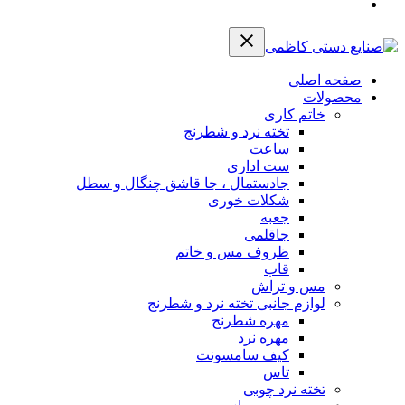
صفحه اصلی
محصولات
خاتم کاری
تخته نرد و شطرنج
ساعت
ست اداری
جادستمال ، جا قاشق چنگال و سطل
شکلات خوری
جعبه
جاقلمی
ظروف مس و خاتم
قاب
مس و تراش
لوازم جانبی تخته نرد و شطرنج
مهره شطرنج
مهره نرد
کیف سامسونت
تاس
تخته نرد چوبی