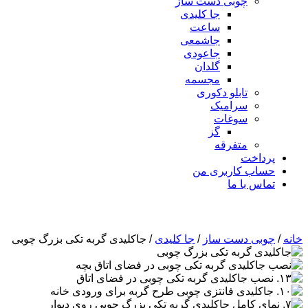
چوبی دست ساز
جا کلیدی
ساعت
جاشمعی
جاعودی
گلدان
مجسمه
تابلو دکوری
سرامیک
سوغات
گز
متفرقه
پرداخت
حساب کاربری من
تماس با ما
خانه
/
چوبی دست ساز
/
جا کلیدی
/ جاکلیدی گربه تکی بزرگ چوبی