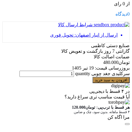
از 0 رای
0
دیدگاه
شرایط ارسال کالا
ارسال از انبار اصفهان: تحویل فوری
صنایع دستی کاظمی
گارانتی 7 روز بازگشت و تعویض کالا
ضمانت اصالت کالا
تومان
480.000
بروزرسانی قیمت:
19 تیر 1405
سرکلیدی جغد چوبی quantity
افزودن به سبد خرید
در ۴ قسط با دیجی‌پی
آیا قیمت مناسب تری سراغ دارید؟
هر قسط با ترب‌پی:
تومان
120.000
۴ قسط ماهانه. بدون سود، چک و ضامن.
مرا اگاه کن