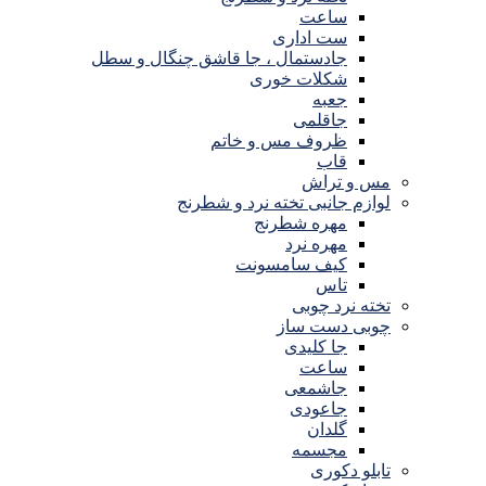
ساعت
ست اداری
جادستمال ، جا قاشق چنگال و سطل
شکلات خوری
جعبه
جاقلمی
ظروف مس و خاتم
قاب
مس و تراش
لوازم جانبی تخته نرد و شطرنج
مهره شطرنج
مهره نرد
کیف سامسونت
تاس
تخته نرد چوبی
چوبی دست ساز
جا کلیدی
ساعت
جاشمعی
جاعودی
گلدان
مجسمه
تابلو دکوری