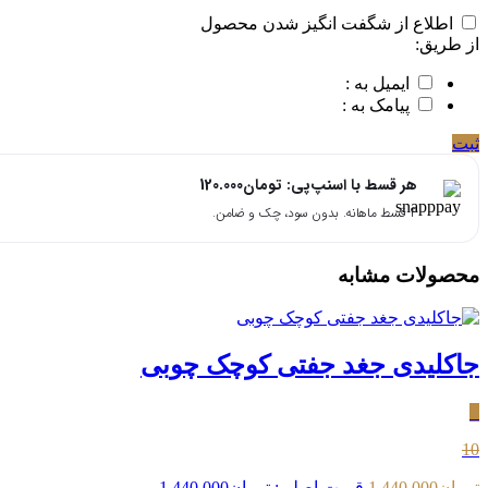
اطلاع از شگفت انگیز شدن محصول
از طریق:
ایمیل به :
پیامک به :
ثبت
هر قسط با اسنپ‌پی:
تومان
120.000
۴ قسط ماهانه. بدون سود، چک و ضامن.
محصولات مشابه
جاکلیدی جغد جفتی کوچک چوبی
٪
10
تومان
1.440.000
قیمت اصلی: تومان1.440.000