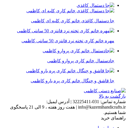
جا دستمال کاغذی خاتم کاری کلبه ای کاظمی
مهره خاتم کاری تخته نرد فانتزی 50 سانتی کاظمی
جادستمال خاتم کاری پروارو کاظمی
جا قاشق و چنگال خاتم کاری پره بارو کاظمی
بازگشت به بالا
شماره تماس:
031-32225411
|
آدرس ایمیل:
info@kazemihandicrafts.ir
|
هفت روز هفته ، 9 الی 21 پاسخگوی
شما هستیم.
راهنمای خرید
درباره ما