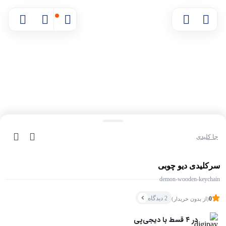
جا کلیدی
۰ بازدید در ۲۴ ساعت اخیر
سرکلیدی دیو چوبی
موجود شد خبرم بده
۰ خریدار در ۱ ماه اخیر
demon-wooden-keychain
مقایسه محصول
2 دیدگاه
0
(از بدون خریدار)
در ۴ قسط با دیجی‌پی