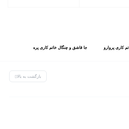
م کاری پروارو
جا قاشق و چنگال خاتم کاری پره
ظمی
بارو کاظمی
بازگشت به بالا