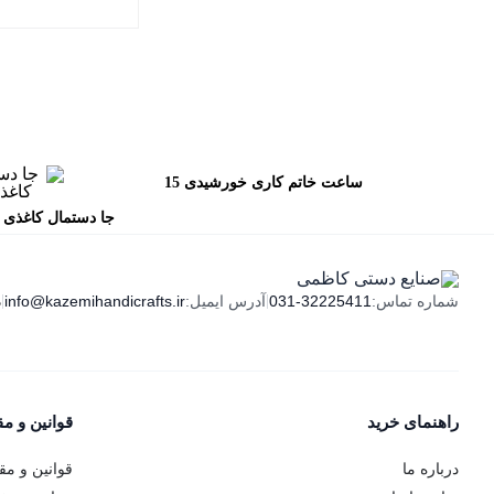
ساعت خاتم کاری خورشیدی 15
مینا
جا دستمال کاغذی خ
ای کا
ه
شماره تماس:
031-32225411
|
آدرس ایمیل:
info@kazemihandicrafts.ir
|
راهنمای خرید
قوانین و م
درباره ما
قوانین و مق