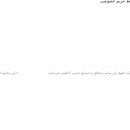
ظ حریم خصوصی
کلیه حقوق این سایت متعلق به صنایع دستی کاظمی می‌باشد
«این محتوا حاصل ساعت‌ها تلاش است. کپی نکنیم؛ با ذکر نام و لینک، حامی زحماتِ یکدیگر باشیم.»