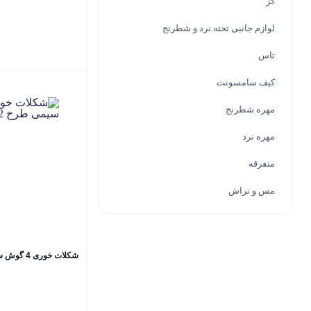
گز
لوازم جانبی تخته نرد و شطرنج
تاس
کیف سامسونت
مهره شطرنج
مهره نرد
متفرقه
مس و تراش
شکلات خوری 4 گوش سیمی طرح 2 کاظمی