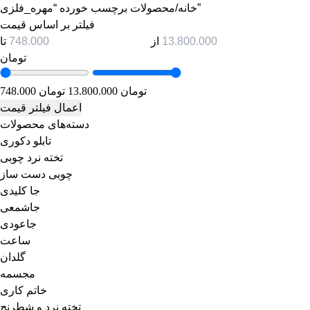
محصولات برچسب خورده “مهره_فلزی”
خانه
/
فیلتر بر اساس قیمت
از
تا
تومان
748.000 تومان
13.800.000 تومان
اعمال فیلتر قیمت
دسته‌های محصولات
تابلو دکوری
تخته نرد چوبی
چوبی دست ساز
جا کلیدی
جاشمعی
جاعودی
ساعت
گلدان
مجسمه
خاتم کاری
تخته نرد و شطرنج