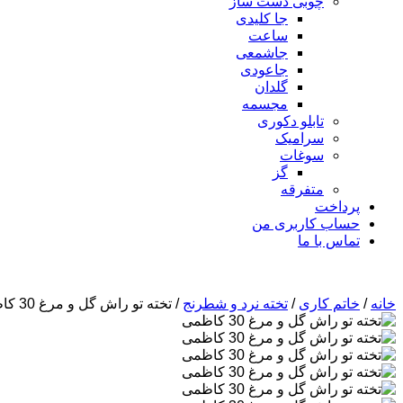
چوبی دست ساز
جا کلیدی
ساعت
جاشمعی
جاعودی
گلدان
مجسمه
تابلو دکوری
سرامیک
سوغات
گز
متفرقه
پرداخت
حساب کاربری من
تماس با ما
خانه
/
خاتم کاری
/
تخته نرد و شطرنج
/ تخته تو راش گل و مرغ 30 کاظمی