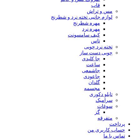
قاب
مس و تراش
لوازم جانبی تخته نرد و شطرنج
مهره شطرنج
مهره نرد
کیف سامسونت
تاس
تخته نرد چوبی
چوبی دست ساز
جا کلیدی
ساعت
جاشمعی
جاعودی
گلدان
مجسمه
تابلو دکوری
سرامیک
سوغات
گز
متفرقه
پرداخت
حساب کاربری من
تماس با ما