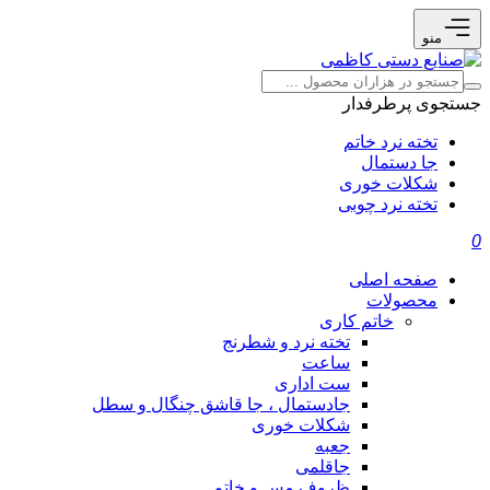
منو
جستجوی پرطرفدار
تخته نرد خاتم
جا دستمال
شکلات خوری
تخته نرد چوبی
0
صفحه اصلی
محصولات
خاتم کاری
تخته نرد و شطرنج
ساعت
ست اداری
جادستمال ، جا قاشق چنگال و سطل
شکلات خوری
جعبه
جاقلمی
ظروف مس و خاتم