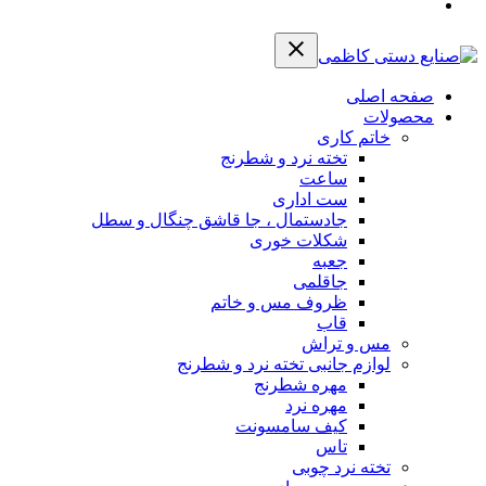
صفحه اصلی
محصولات
خاتم کاری
تخته نرد و شطرنج
ساعت
ست اداری
جادستمال ، جا قاشق چنگال و سطل
شکلات خوری
جعبه
جاقلمی
ظروف مس و خاتم
قاب
مس و تراش
لوازم جانبی تخته نرد و شطرنج
مهره شطرنج
مهره نرد
کیف سامسونت
تاس
تخته نرد چوبی