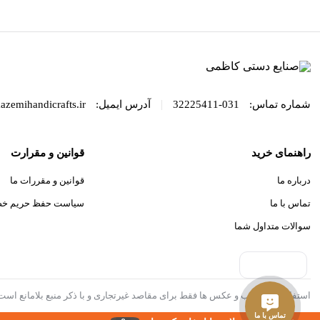
ای کا
|
شماره تماس:
031-32225411
آدرس ایمیل:
azemihandicrafts.ir
راهنمای خرید
قوانین و مقرارت
درباره ما
قوانین و مقررات ما
تماس با ما
سیاست حفظ حریم خ
سوالات متداول شما
استفاده از مطالب و عکس ها فقط برای مقاصد غیرتجاری و با ذکر منبع بلامانع اس
تماس با ما