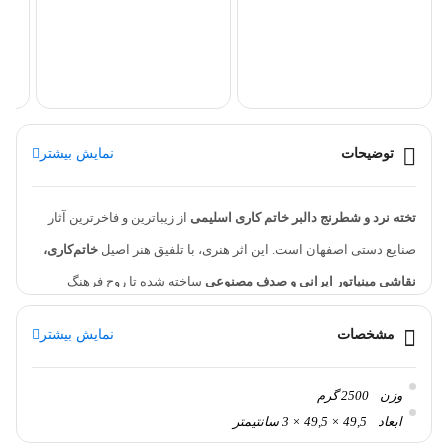
توضیحات
نمایش بیشتر
تخته نرد و شطرنج دالبر خاتم کاری اسلیمی
از زیباترین و فاخرترین آثار
صنایع دستی اصفهان است. این اثر هنری، با تلفیق هنر اصیل
خاتم‌کاری،
نقاشی مینیاتور ایرانی و صدف مصنوعی
ساخته شده تا روح فرهنگ
ایرانی را در قالب یک بازی لوکس و دکوراسیون چشم‌نواز به نمایش
مشخصات
نمایش بیشتر
بگذارد.
در ساخت این تخته نرد خاتم‌کاری، استادکاران اصفهانی با دقتی بی‌نظیر
وزن
2500 گرم
طرح‌های
اسلیمی و تذهیب
را بر سطحی خاتم‌کاری‌شده نقاشی کرده‌اند.
ابعاد
49,5 × 49,5 × 3 سانتیمتر
داخل و بیرون تخته هر دو با ترکیبی از
چوب، خاتم و صدف مصنوعی
تزئین