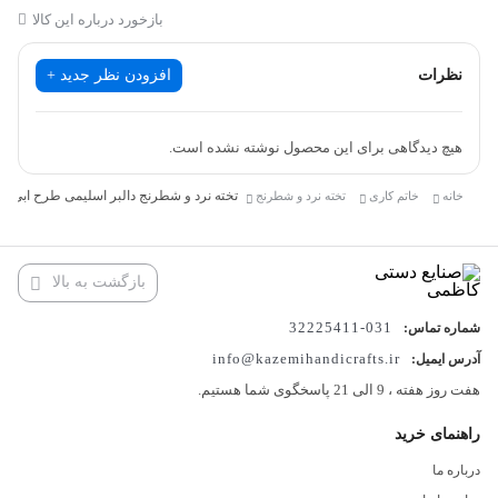
بازخورد درباره این کالا
شده و به‌دلیل پرداخت براق پلی‌استر، درخششی لوکس و ماندگار دارد.
⚒️ ویژگی‌ها و مشخصات فنی
نظرات
افزودن نظر جدید +
ابعاد کلی: ۵۰ سانتی‌متر
هیچ دیدگاهی برای این محصول نوشته نشده است.
تخته نرد و شطرنج دالبر اسلیمی طرح آبی 50 کاظمی
خانه
خاتم کاری
تخته نرد و شطرنج
طرح:
اسبیمی با نقاشی دست‌ساز
جنس بدنه: چوب طبیعی با روکش خاتم و صدف مصنوعی
بازگشت به بالا
031-32225411
شماره تماس:
داخل و بیرون: ترکیب خاتم‌کاری و صدف‌کاری
info@kazemihandicrafts.ir
آدرس ایمیل:
هفت روز هفته ، 9 الی 21 پاسخگوی شما هستیم.
نوع بازی: دو‌منظوره (تخته نرد و شطرنج)
راهنمای خرید
درباره ما
اندازه خانه‌های شطرنج: 30 میلی‌متر