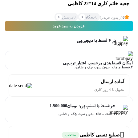
اشتراک‌گذاری
جعبه خاتم کاری 14*22 کاظمی
0 دیدگاه
0 پرسش
0
(از بدون خریدار)
افزودن به سبد خرید
کپی کردن لینک
در ۴ قسط با دیجی‌پی
امکان قسط‌بندی برحسب اعتبار ترب‌پی
۴ قسط ماهانه. بدون سود، چک و ضامن.
آماده ارسال
تحویل تا 6 روز کاری
هر قسط با اسنپ‌پی:
تومان
1.500.000
۴ قسط ماهانه. بدون سود، چک و ضامن.
صنایع دستی کاظمی
منتخب