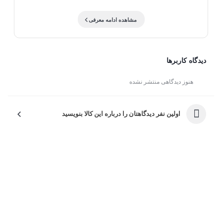
ها علاقه و ارق خاصی نسبت به صنایع دستی و هنر ایرانی
مشاهده ادامه معرفی
دارند و همین سبب میشود در اکثر خانه ها ظروفی با خاتم
کاری و نقاشی های مختلف یافت شود . یکی از زیباترین هنر
ها ، همین جعبه خاتم کاری شده است که هنرمند توانسته با
دیدگاه کاربرها
ظرافت بسیار زیادی ، اثر خاص و متفاوتی خلق کند . خاتم و
هنوز دیدگاهی منتشر نشده
نقاشی چیست؟ خاتم کاری یک هنر زیبا و کار دست است که
به وسیله مواد اولیه مختلف همچون چوب ، استخوان و فلز
اولین نفر دیدگاهتان را درباره این کالا بنویسید
درست می‌شود . نقوش هندسی خاتم با استفاده از چوب های
رنگی ، استخوان و فلز های مختلف از قبیل برنج و آلومینیوم
تشکیل میشود . این هنر زیبا را بر روی محصولات مختلفی
همچون جعبه صابونی ، شکلات خوری ، جعبه جواهرات ،
قلمدان کشویی ، تخته نرد و،سرمه دان و .... به کار میبرند .
صنایع دستی کاظمی ، طرح و ابعاد مختلفی از این محصول را
ارائه کرده ، که بتوانید به راحتی طرح مورد علاقه خود را پیدا