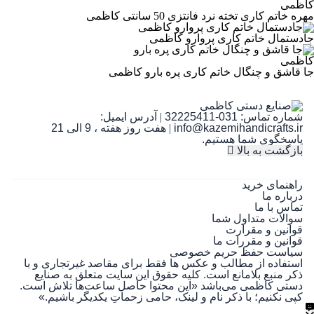
مهره خاتم کاری تخته نرد فانتزی 50 سانتی کاظمی
ثبت دیدگاه به معنی موافقت با
قوانین انتشار پارس‌کالا
است.
جادستمال خاتم کاری پروارو کاظمی
جا قاشق و چنگال خاتم کاری پره بارو کاظمی
شماره تماس:
031-32225411
|
آدرس ایمیل:
info@kazemihandicrafts.ir
|
هفت روز هفته ، 9 الی 21
پاسخگوی شما هستیم.
بازگشت به بالا
راهنمای خرید
درباره ما
تماس با ما
سوالات متداول شما
قوانین و مقرارت
قوانین و مقررات ما
سیاست حفظ حریم خصوصی
استفاده از مطالب و عکس ها فقط برای مقاصد غیرتجاری و با
ذکر منبع بلامانع است. کلیه حقوق این سایت متعلق به صنایع
دستی کاظمی می‌باشد
«این محتوا حاصل ساعت‌ها تلاش است.
کپی نکنیم؛ با ذکر نام و لینک، حامی زحماتِ یکدیگر باشیم.»