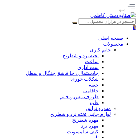
منو
0
صفحه اصلی
محصولات
خاتم کاری
تخته نرد و شطرنج
ساعت
ست اداری
جادستمال ، جا قاشق چنگال و سطل
شکلات خوری
جعبه
جاقلمی
ظروف مس و خاتم
قاب
مس و تراش
لوازم جانبی تخته نرد و شطرنج
مهره شطرنج
مهره نرد
کیف سامسونت
تاس