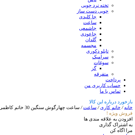
تخته نرد چوبی
چوبی دست ساز
جا کلیدی
ساعت
جاشمعی
جاعودی
گلدان
مجسمه
تابلو دکوری
سرامیک
سوغات
گز
متفرقه
پرداخت
حساب کاربری من
تماس با ما
بازخورد درباره این کالا
خانه
/
خاتم کاری
/
ساعت
/
ساعت چهارگوش سنگین 30 خاتم کاظمی
فروش ویژه !
افزودن به علاقه مندی ها
به اشتراک گذاری
مرا اگاه کن