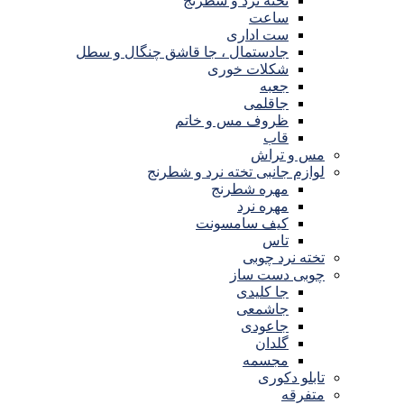
تخته نرد و شطرنج
ساعت
ست اداری
جادستمال ، جا قاشق چنگال و سطل
شکلات خوری
جعبه
جاقلمی
ظروف مس و خاتم
قاب
مس و تراش
لوازم جانبی تخته نرد و شطرنج
مهره شطرنج
مهره نرد
کیف سامسونت
تاس
تخته نرد چوبی
چوبی دست ساز
جا کلیدی
جاشمعی
جاعودی
گلدان
مجسمه
تابلو دکوری
متفرقه