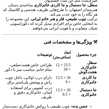
چیزی‌ست مثل این ست چشم‌نواز؛
سطل، جا دستمال و جا کاردی خاتم‌کاری
ساخته‌ی دستان
هنرمندان اصفهان، با طرح‌هایی ظریف، هندسی و کلاسیک که
هر نگاه را به خود جذب می‌کند.
ترکیب
چوب طبیعی، فلز و هنر خاتم ایرانی
، این مجموعه را
به انتخابی خاص برای افرادی تبدیل کرده که دکوراسیونی
شیک، متفاوت و با هویت ایرانی می‌خواهند.
⚒️ ویژگی‌ها و مشخصات فنی
ابعاد
جزء محصول
توضیحات
(سانتی‌متر)
سطل
23.5 × 12
طراحی خاص هشت‌ضلعی،
خاتم‌کاری
× 29
تمام خاتم، مناسب میز یا دکور
هشت‌گوش
جا کاردی
26 × 13.5
دارای درب لولایی، داخل چوب
× 9
خاتم‌کاری
راش و پوشش پلی‌استر براق
درب کشویی برای استفاده
جا دستمال
26 × 13.5
آسان، خاتم‌کاری دقیق و
× 8.5
خاتم‌کاری
ظریف
جنس بدنه:
چوب طبیعی با روکش خاتم‌کاری دست‌ساز