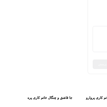
 پرسش
م کاری پروارو
جا قاشق و چنگال خاتم کاری پره
ظمی
بارو کاظمی