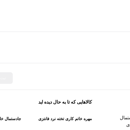
م آسیبی نرسد.
تفاده شده است.
زشمند تبدیل می‌کند.
ثبت
کالاهایی که تا به حال دیده اید
مهره خاتم کاری تخته نرد فانتزی
جادستمال خات
50 سانتی کاظمی
کا