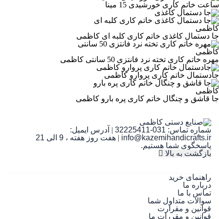
کاربر پارس کالا
ارسال با نام شما
ساعت خاتم کاری خورشیدی 15 مینا
دیدگاه شما در صفحه محصول با نام کاربر نمایش داده می‌شود
جا دستمال کاغذی خاتم کاری کلبه ای کاظمی
ثبت دیدگاه
مهره خاتم کاری تخته نرد فانتزی 50 سانتی کاظمی
ثبت دیدگاه به معنی موافقت با
قوانین انتشار پارس‌کالا
است.
جادستمال خاتم کاری پروارو کاظمی
جا قاشق و چنگال خاتم کاری پره بارو کاظمی
شماره تماس:
031-32225411
|
آدرس ایمیل:
info@kazemihandicrafts.ir
|
هفت روز هفته ، 9 الی 21
پاسخگوی شما هستیم.
بازگشت به بالا
راهنمای خرید
درباره ما
تماس با ما
سوالات متداول شما
قوانین و مقرارت
قوانین و مقررات ما