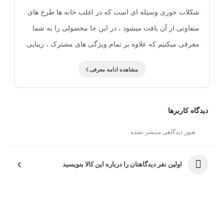
شکلات خوری وسیله ای است که در اغلب خانه ها طرح های
متفاوتی از آن یافت میشود ، در این جا محصولی را به شما
معرفی میکنیم که علاوه بر تمام ویژگی های مشترک ، زیبایی
و اصالت خاصی را به رخ میکشد ! خاتم و نقاشی چیست؟
مشاهده ادامه معرفی
خاتم کاری یک هنر زیبا و کار دست است که به وسیله مواد
اولیه مختلف همچون چوب ، استخوان و فلز درست می‌شود .
نقوش هندسی خاتم با استفاده از چوب های رنگی ، استخوان
دیدگاه کاربرها
و فلز های مختلف از قبیل برنج و آلومینیوم تشکیل میشود .
هنوز دیدگاهی منتشر نشده
این هنر زیبا را بر روی محصولات مختلفی همچون شکلات
خوری ، جعبه جواهرات ، تخته نرد و،سرمه دان و .... به کار
اولین نفر دیدگاهتان را درباره این کالا بنویسید
میبرند . صنایع دستی کاظمی ، طرح و ابعاد مختلفی از این
محصول را ارائه کرده ، که بتوانید به راحتی طرح مورد علاقه
خود را پیدا کنید . برای خرید اقساطی این محصول و
محصولات دیگر به سایت اسنپ پی مراجعه کنید برای