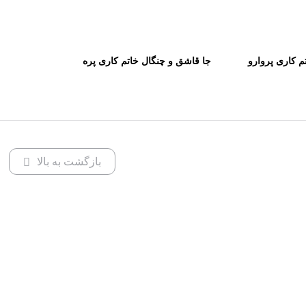
م کاری پروارو
جا قاشق و چنگال خاتم کاری پره
ظمی
بارو کاظمی
بازگشت به بالا