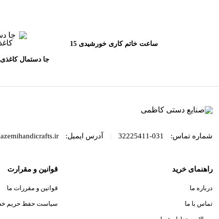
ساعت خاتم کاری خورشیدی 15
مینا
جا دستمال کاغذی 
ای کا
|
شماره تماس:
031-32225411
آدرس ایمیل:
azemihandicrafts.ir
راهنمای خرید
قوانین و مقرارت
درباره ما
قوانین و مقررات ما
تماس با ما
سیاست حفظ حریم خ