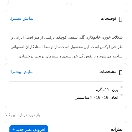
توضیحات
نمایش بیشتر
شکلات خوری خاتم‌کاری گلی سیمی کوچک
، ترکیبی از هنر اصیل ایرانی و
طراحی لوکس است. این محصول دست‌ساز توسط استادکاران اصفهانی
ساخته می‌شود و با نقش گل خورشیدی و سیم‌های برنجی درخشان،
جلوه‌ای بی‌نظیر به دکوراسیون خانه و پذیرایی شما می‌بخشد.
مشخصات
نمایش بیشتر
این ظرف خاتم‌کاری نه‌تنها برای سرو شکلات، بلکه برای
آجیل، نقل و
تنقلات
نیز کاربرد دارد و با ابعاد کوچک و طراحی زیبا، گزینه‌ای ایده‌آل
وزن
400 گرم
برای میز پذیرایی، ویترین و هدیه‌های خاص است.
ابعاد
16 × 16 × 7 سانتیمتر
✨ طراحی اصیل و ساخت ظریف
بازخورد درباره این کالا
بدنه‌ی
شکلات خوری خاتم‌کاری گلی سیمی
از چوب طبیعی ساخته شده و
با
خاتم‌های گل خورشیدی
تزئین شده است. در لبه و درب آن از
سیم‌های
نظرات
افزودن نظر جدید +