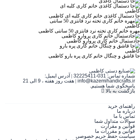
جا دستمال کاغذی خاتم کاری کلبه ای کاظمی
مهره خاتم کاری تخته نرد فانتزی 50 سانتی کاظمی
جادستمال خاتم کاری پروارو کاظمی
جا قاشق و چنگال خاتم کاری پره بارو کاظمی
شماره تماس:
031-32225411
|
آدرس ایمیل:
info@kazemihandicrafts.ir
|
هفت روز هفته ، 9 الی 21
پاسخگوی شما هستیم.
بازگشت به بالا
راهنمای خرید
درباره ما
تماس با ما
سوالات متداول شما
قوانین و مقرارت
قوانین و مقررات ما
سیاست حفظ حریم خصوصی