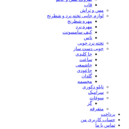
قاب
مس و تراش
لوازم جانبی تخته نرد و شطرنج
مهره شطرنج
مهره نرد
کیف سامسونت
تاس
تخته نرد چوبی
چوبی دست ساز
جا کلیدی
ساعت
جاشمعی
جاعودی
گلدان
مجسمه
تابلو دکوری
سرامیک
سوغات
گز
متفرقه
پرداخت
حساب کاربری من
تماس با ما