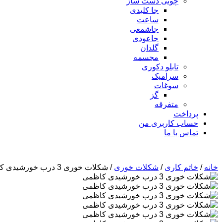
چوبی دست ساز
جا کلیدی
ساعت
جاشمعی
جاعودی
گلدان
مجسمه
تابلو دکوری
سرامیک
سوغات
گز
متفرقه
پرداخت
حساب کاربری من
تماس با ما
خانه
/
خاتم کاری
/
شکلات خوری
/ شکلات خوری 3 درب خورشیدی کاظمی