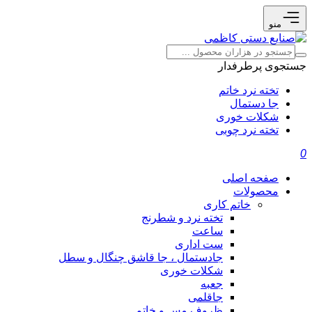
منو
جستجوی پرطرفدار
تخته نرد خاتم
جا دستمال
شکلات خوری
تخته نرد چوبی
0
صفحه اصلی
محصولات
خاتم کاری
تخته نرد و شطرنج
ساعت
ست اداری
جادستمال ، جا قاشق چنگال و سطل
شکلات خوری
جعبه
جاقلمی
ظروف مس و خاتم