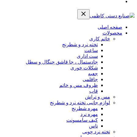
صفحه اصلی
محصولات
خاتم کاری
تخته نرد و شطرنج
ساعت
ست اداری
جادستمال ، جا قاشق چنگال و سطل
شکلات خوری
جعبه
جاقلمی
ظروف مس و خاتم
قاب
مس و تراش
لوازم جانبی تخته نرد و شطرنج
مهره شطرنج
مهره نرد
کیف سامسونت
تاس
تخته نرد چوبی