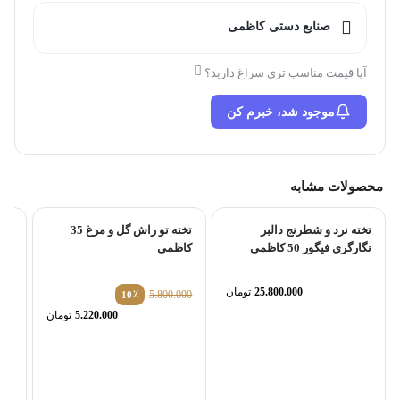
صنایع دستی کاظمی
آیا قیمت مناسب تری سراغ دارید؟
موجود شد، خبرم کن
محصولات مشابه
تخته نرد و شطرنج دالبر
تخته تو راش گل و مرغ 35
نگارگری فیگور 50 کاظمی
کاظمی
25.800.000
تومان
٪
5.800.000
10
قیمت
5.220.000
تومان
اصلی:
قیمت
توما
فعلی:
بود.
تومان5.220.000.
کا