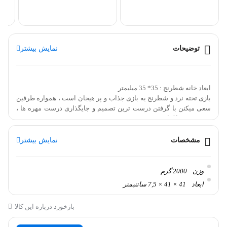
توضیحات
نمایش بیشتر
ابعاد خانه شطرنج : 35* 35 میلیمتر
بازی تخته نرد و شطرنج یه بازی جذاب و پر هیجان است ، همواره طرفین
سعی میکنن با گرفتن درست ترین تصمیم و جایگذاری درست مهره ها ،
حریف خود را کنار بزنند !
امروزه به دلیل افزایش حضور رسانه ها در زندگی اغلب مردم ، این بازی
گزینه بسیار خوبی برای هوش و خلاقیت فرزندانمان است .
مشخصات
نمایش بیشتر
صفحه شطرنج 4 گوش خاتم کاظمی
وزن
2000 گرم
بازی شطرنج یه بازی جذاب و پر هیجان است ، همواره طرفین سعی
ابعاد
41 × 41 × 7,5 سانتیمتر
میکنن با گرفتن درست ترین تصمیم و جایگذاری درست مهره ها ، حریف
بازخورد درباره این کالا
خود را کنار بزنند !