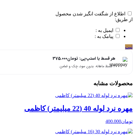
اطلاع از شگفت انگیز شدن محصول
از طریق:
ایمیل به :
پیامک به :
ثبت
هر قسط با اسنپ‌پی:
تومان
375.000
۴ قسط ماهانه. بدون سود، چک و ضامن.
محصولات مشابه
مهره نرد لوله 40 (22 میلیمتر) کاظمی
تومان
400.000