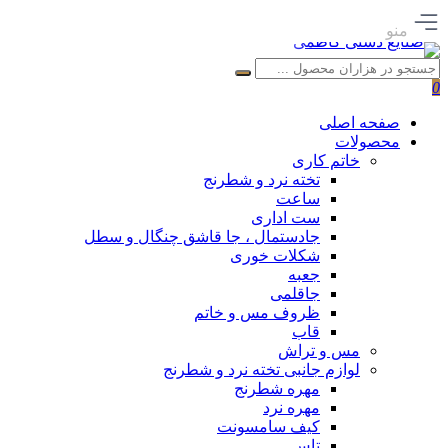
منو
0
صفحه اصلی
محصولات
خاتم کاری
تخته نرد و شطرنج
ساعت
ست اداری
جادستمال ، جا قاشق چنگال و سطل
شکلات خوری
جعبه
جاقلمی
ظروف مس و خاتم
قاب
مس و تراش
لوازم جانبی تخته نرد و شطرنج
مهره شطرنج
مهره نرد
کیف سامسونت
تاس